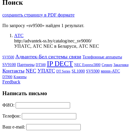
Поиск
сохранить страницу в PDF формате
По запросу
«sv9500»
найден 1 результат.
АТС
http://advantek-ss.by/catalog/nec_sv9000/
УПАТС, АТС NEC в Беларуси, АТС NEC
Адвантек-Бел системы связи
Телефонные аппараты
SV9500
IP DECT
SV9100
Партнеры
DT500
NEC Express5800
Сервер
Заказчики
Контакты
NEC
УПАТС
SL1000
SV9300
мини-АТС
DT Series
DT900
Клиенты
Feedback
Написать письмо
ФИО:
Телефон:
Ваш e-mail: