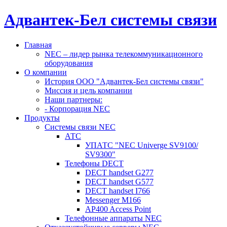
Адвантек-Бел системы связи
Главная
NEC – лидер рынка телекоммуникационного
оборудования
О компании
История ООО "Адвантек-Бел системы связи"
Миссия и цель компании
Наши партнеры:
- Корпорация NEC
Продукты
Системы cвязи NEC
АТС
УПАТС "NEC Univerge SV9100/
SV9300"
Телефоны DECT
DECT handset G277
DECT handset G577
DECT handset I766
Messenger M166
AP400 Access Point
Телефонные аппараты NEC