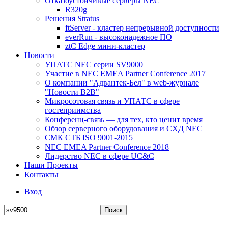
Отказоустойчивые серверы NEC
R320g
Решения Stratus
ftServer - кластер непрерывной доступности
everRun - высоконадежное ПО
ztC Edge мини-кластер
Новости
УПАТС NEC серии SV9000
Участие в NEC EMEA Partner Conference 2017
О компании "Адвантек-Бел" в web-журнале
"Новости B2B"
Микросотовая связь и УПАТС в сфере
гостеприимства
Конференц-связь — для тех, кто ценит время
Обзор серверного оборудования и СХД NEC
СМК СТБ ISO 9001-2015
NEC EMEA Partner Conference 2018
Лидерство NEC в сфере UC&C
Наши Проекты
Контакты
Вход